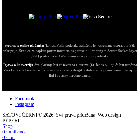
Sigurnost online plaćanja:
Tajnost Vaših podataka zaštićena je i osigurana uporabom SSL
enkripcije. Stranice za naplatu putem interneta osigurane su korištenjem Secure Socket Layer
(SSL) protokola sa 128-bitnom enkripcijom podataka.
Izjava o konverziji:
Sva plaćanja biti će izvršena u eurima (€). Iznos za koji će biti terećena
Vaša kartica dobiva se kroz konverziju cijene iz drugih valuta u eure prema važećoj tečajnoj
listi Hrvatske narodne banke.
Facebook
Instagram
SATOVI ČERNI © 2026. Sva prava pridržana. Web design
PEPERIT
Shop
0
Omiljeno
0
Cart