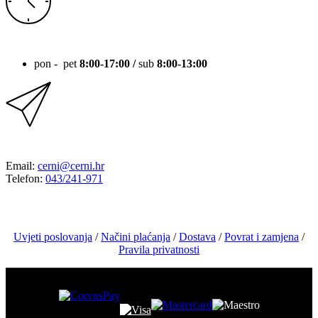
RADNO VRIJEME
pon - pet
8:00-17:00 /
sub
8:00-13:00
KONTAKT
Email:
cerni@cerni.hr
Telefon:
043/241-971
Uvjeti poslovanja
/
Načini plaćanja
/
Dostava
/
Povrat i zamjena
/
Pravila privatnosti