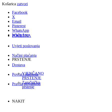
Košarica
zatvori
Facebook
X
Email
Pinterest
WhatsApp
WhatsApp
POČETNA
Uvjeti poslovanja
Načini plaćanja
PRSTENJE
Dostava
VJENČANO
Povrat i zamjena
PRSTENJE
Zaručničko
Pravila privatnosti
prstenje
NAKIT