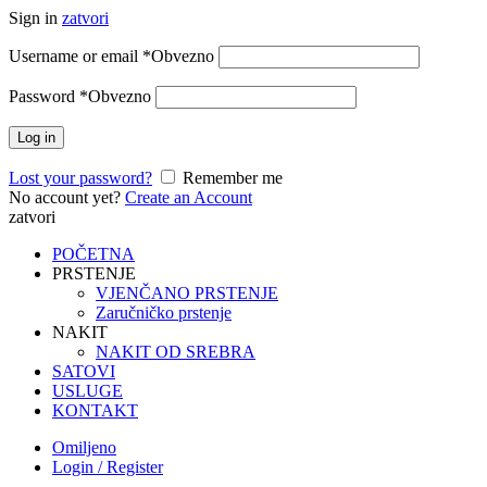
Sign in
zatvori
Username or email
*
Obvezno
Password
*
Obvezno
Log in
Lost your password?
Remember me
No account yet?
Create an Account
zatvori
POČETNA
PRSTENJE
VJENČANO PRSTENJE
Zaručničko prstenje
NAKIT
NAKIT OD SREBRA
SATOVI
USLUGE
KONTAKT
Omiljeno
Login / Register