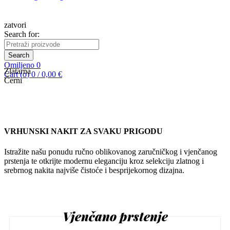
zatvori
Search for:
Search
Omiljeno
0
Zlatarna
Cart (
o
)
0
/
0,00
€
Černi
VRHUNSKI NAKIT ZA SVAKU PRIGODU
Istražite našu ponudu ručno oblikovanog zaručničkog i vjenčanog
prstenja te otkrijte modernu eleganciju kroz selekciju zlatnog i
srebrnog nakita najviše čistoće i besprijekornog dizajna.
Vjenčano prstenje