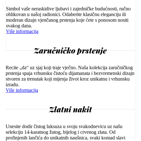
Simbol vaše neraskidive ljubavi i zajedničke budućnosti, ručno
oblikovan u našoj radionici. Odaberite klasičnu eleganciju ili
moderan dizajn vjenčanog prstenja koje ćete s ponosom nositi
svakog dana.
Više informacija
Zaručničko prstenje
Recite „da“ uz sjaj koji traje vječno. Naša kolekcija zaručničkog
prstenja spaja vrhunsku čistoću dijamanata i bezvremenski dizajn
stvoren za trenutak koji mijenja život kroz unikatnu i vrhunsku
izradu.
Više informacija
Zlatni nakit
Unesite dodir čistog luksuza u svoju svakodnevicu uz našu
selekciju 14-karatnog žutog, bijelog i crvenog zlata. Od
profinjenih lančića do unikatnih naušnica, svaki komad slavi