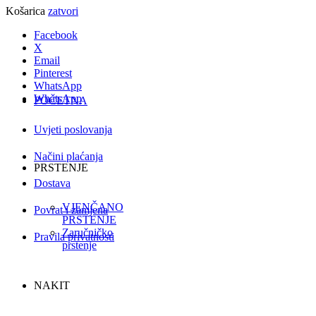
Košarica
zatvori
Facebook
X
Email
Pinterest
WhatsApp
WhatsApp
POČETNA
Uvjeti poslovanja
Načini plaćanja
PRSTENJE
Dostava
VJENČANO
Povrat i zamjena
PRSTENJE
Zaručničko
Pravila privatnosti
prstenje
NAKIT