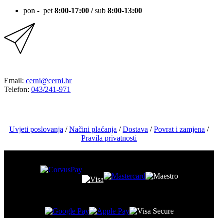
pon - pet
8:00-17:00 /
sub
8:00-13:00
KONTAKT
Email:
cerni@cerni.hr
Telefon:
043/241-971
Uvjeti poslovanja
/
Načini plaćanja
/
Dostava
/
Povrat i zamjena
/
Pravila privatnosti