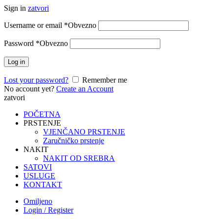
Sign in
zatvori
Username or email
*
Obvezno
Password
*
Obvezno
Log in
Lost your password?
Remember me
No account yet?
Create an Account
zatvori
POČETNA
PRSTENJE
VJENČANO PRSTENJE
Zaručničko prstenje
NAKIT
NAKIT OD SREBRA
SATOVI
USLUGE
KONTAKT
Omiljeno
Login / Register