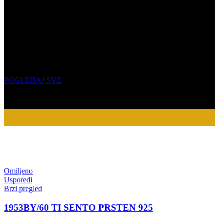
NAKIT OD SREBRA
Elegantni detalji za vašu jedinstvenu priču
POGLEDAJ SVE
Omiljeno
Usporedi
Brzi pregled
1953BY/60 TI SENTO PRSTEN 925