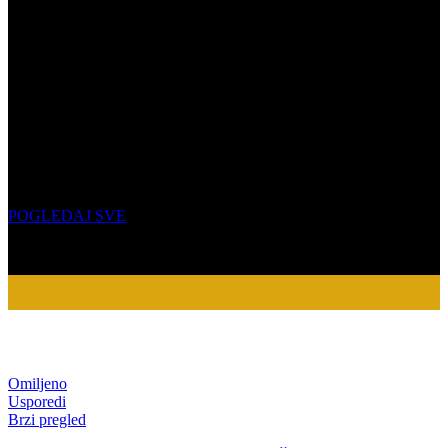
SATOVI
Bezvremenski stil za svako vrijeme
POGLEDAJ SVE
Omiljeno
Usporedi
Brzi pregled