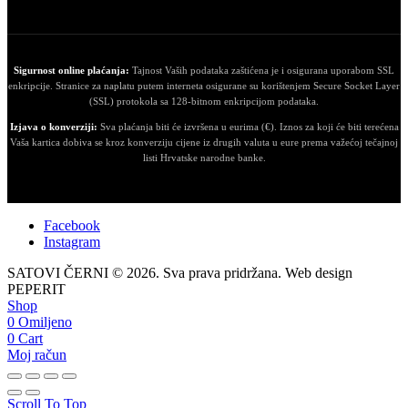
Sigurnost online plaćanja:
Tajnost Vaših podataka zaštićena je i osigurana uporabom SSL
enkripcije. Stranice za naplatu putem interneta osigurane su korištenjem Secure Socket Layer
(SSL) protokola sa 128-bitnom enkripcijom podataka.
Izjava o konverziji:
Sva plaćanja biti će izvršena u eurima (€). Iznos za koji će biti terećena
Vaša kartica dobiva se kroz konverziju cijene iz drugih valuta u eure prema važećoj tečajnoj
listi Hrvatske narodne banke.
Facebook
Instagram
SATOVI ČERNI © 2026. Sva prava pridržana. Web design
PEPERIT
Shop
0
Omiljeno
0
Cart
Moj račun
Scroll To Top